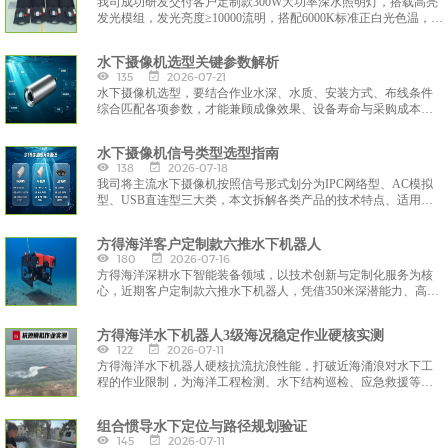
我司成功研发交付客户定制款300W大功率深水照明灯，搭载高亮
发光模组，发光亮度≥10000流明，搭配6000K标准正白光色温，光
线通透、显色性优异，可精准还原水下实景细节，有效穿透水体
悬浮物，彻底解决深海暗光、视野模糊难题，大幅提升水下作业
水下摄像机选型关键参数解析
精准度与安全性。
135
2026-07-21
水下摄像机选型，要结合作业水深、水质、安装方式、布线条件
综合匹配各项参数，才能兼顾成像效果、设备寿命与采购成本，
保障水下作业影像采集稳定可靠。
水下摄像机信号类型选型指南
138
2026-07-18
我司将主流水下摄像机按照信号形式划分为IPC网络型、AC模拟
型、USB直连型三大类，本文拆解各类产品的技术特点、适用场
景，方便客户按需选型采购。
方得海洋客户定制款六推水下机器人
180
2026-07-16
方得海洋深耕水下智能装备领域，以技术创新与定制化服务为核
心，近期客户定制款六推水下机器人，凭借350米深潜能力、高清
浑水成像、灵活作业与智能操控等硬核性能，为海洋科研、工程
检测、应急救援、水产养殖等领域提供一站式水下作业解决方
方得海洋水下机器人3级海况稳定作业硬核实测
案，彰显方得海洋在水下装备研发与定制化服务的实力
122
2026-07-11
方得海洋水下机器人硬核抗流抗浪性能，打破近海涌浪对水下工
程的作业限制，为海洋工程检测、水下结构巡检、应急救援等场
景提供全天候、高可靠的装备支撑。
组合惯导水下定位与路径规划验证
145
2026-07-11