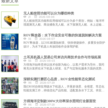
最新文章
无人船按照功能可以分为哪些种类
21
2026-08-08
无人船按照其功能和应用领域可以分为多个类别，例如：海洋环
境观测无人船、商业捕鱼无人船、水下探测无人船、水上运输和
交通无人船等。
ROV释放器：水下作业安全可靠的快速脱卸解决方案
35
2026-08-07
ROV释放器，以316L耐腐蚀材质、快拆便捷操作、多重安全防护
设计，为水下机器人布放回收作业保驾护航
土耳其机器人贸易公司来访共商技术合作与市场拓展
56
2026-08-03
方得海洋始终坚持以技术创新为核心，以客户需求为导向，我司
将充分发挥在水下机器人研发、生产与定制化服务方面的优势，
与土耳其合作伙伴携手，共同开发适配区域市场的水下智能装备
解决方案，助力全球海洋工程与水下作业领域的智能化升级。
深耕实测打磨匠心品质，ROV全性能常态化测试
96
2026-07-29
我们针对自研应用级水下机器人，开展多场景、全维度、常态化
性能实测工作，持续优化产品性能、适配复杂水下工况、夯实设
备实战应用能力，通过严苛的水域模拟与实景作业测试，迭代优
化设备核心性能，全力打造适配勘探、工程运维、水环境监测的
方得海洋定制款300W大功率深水照明灯全新面世
高可靠智能水下装备。
86
2026-07-28