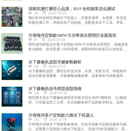
与土耳其合作伙伴携手，共同开发适配区域市场的水下智能装备
解决方案，助力全球海洋工程与水下作业领域的智能化升级。
深耕实测打磨匠心品质，ROV全性能常态化测试
86
2026-07-29
我们针对自研应用级水下机器人，开展多场景、全维度、常态化
性能实测工作，持续优化产品性能、适配复杂水下工况、夯实设
备实战应用能力，通过严苛的水域模拟与实景作业测试，迭代优
化设备核心性能，全力打造适配勘探、工程运维、水环境监测的
方得海洋定制款300W大功率深水照明灯全新面世
高可靠智能水下装备。
81
2026-07-28
我司成功研发交付客户定制款300W大功率深水照明灯，搭载高亮
发光模组，发光亮度≥10000流明，搭配6000K标准正白光色温，光
线通透、显色性优异，可精准还原水下实景细节，有效穿透水体
悬浮物，彻底解决深海暗光、视野模糊难题，大幅提升水下作业
水下摄像机选型关键参数解析
精准度与安全性。
118
2026-07-21
水下摄像机选型，要结合作业水深、水质、安装方式、布线条件
综合匹配各项参数，才能兼顾成像效果、设备寿命与采购成本，
保障水下作业影像采集稳定可靠。
水下摄像机信号类型选型指南
129
2026-07-18
我司将主流水下摄像机按照信号形式划分为IPC网络型、AC模拟
型、USB直连型三大类，本文拆解各类产品的技术特点、适用场
景，方便客户按需选型采购。
方得海洋客户定制款六推水下机器人
163
2026-07-16
方得海洋深耕水下智能装备领域，以技术创新与定制化服务为核
心，近期客户定制款六推水下机器人，凭借350米深潜能力、高清