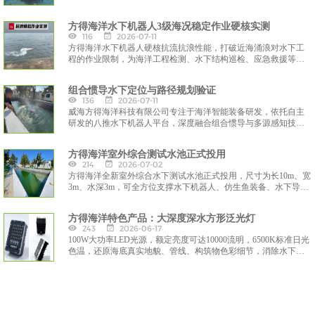
浑水成像、灵活作业与智能操控等硬核性能，为海洋科研、工程
检测、应急救援、水产养殖等领域提供一站式水下作业解决方
方得海洋水下机器人3级海况稳定作业硬核实测
案，彰显方得海洋在水下装备研发与定制化服务的实力
116
2026-07-11
方得海洋水下机器人硬核抗流抗浪性能，打破近海涌浪对水下工
程的作业限制，为海洋工程检测、水下结构巡检、应急救援等场
景提供全天候、高可靠的装备支撑。
组合惯导水下定位与路径规划验证
136
2026-07-11
威海方得海洋科技有限公司专注于海洋智能装备研发，依托自主
研发的八推水下机器人平台，深度融合组合惯导与多源感知技
术，构建了一套完整的水下定位与路径规划验证体系，为水下自
主作业提供了可靠的技术解决方案。
方得海洋室外综合测试水池正式投用
214
2026-07-02
方得海洋全新室外综合水下测试水池正式投用，尺寸为长10m、宽
3m、水深3m，可全方位支撑水下机器人、仿生鱼装备、水下导航
系统等产品全流程性能验证，为公司海洋智能装备自主研发搭建
起关键本土试验载体。
方得海洋特色产品：大深度深水方形泛光灯
243
2026-06-17
100W大功率LED光源，额定亮度可达10000流明，6500K标准日光
色温，还原海底真实地貌、管线、构筑物色彩细节，消除水下拍
摄偏色、阴影问题，完美配套水下高清摄像系统，满足高精度观
测、施工记录等作业需求。