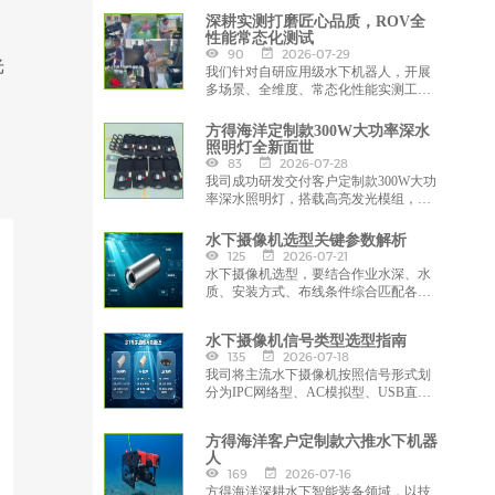
面的优势，与土耳其合作伙伴携手，共
深耕实测打磨匠心品质，ROV全
同开发适配区域市场的水下智能装备解
性能常态化测试
决方案，助力全球海洋工程与水下作业
90
2026-07-29
光
领域的智能化升级。
我们针对自研应用级水下机器人，开展
多场景、全维度、常态化性能实测工
作，持续优化产品性能、适配复杂水下
工况、夯实设备实战应用能力，通过严
方得海洋定制款300W大功率深水
苛的水域模拟与实景作业测试，迭代优
照明灯全新面世
化设备核心性能，全力打造适配勘探、
83
2026-07-28
工程运维、水环境监测的高可靠智能水
我司成功研发交付客户定制款300W大功
下装备。
率深水照明灯，搭载高亮发光模组，发
光亮度≥10000流明，搭配6000K标准正
白光色温，光线通透、显色性优异，可
水下摄像机选型关键参数解析
精准还原水下实景细节，有效穿透水体
125
2026-07-21
悬浮物，彻底解决深海暗光、视野模糊
水下摄像机选型，要结合作业水深、水
难题，大幅提升水下作业精准度与安全
质、安装方式、布线条件综合匹配各项
性。
参数，才能兼顾成像效果、设备寿命与
采购成本，保障水下作业影像采集稳定
水下摄像机信号类型选型指南
可靠。
135
2026-07-18
我司将主流水下摄像机按照信号形式划
分为IPC网络型、AC模拟型、USB直连
型三大类，本文拆解各类产品的技术特
点、适用场景，方便客户按需选型采
方得海洋客户定制款六推水下机器
购。
人
169
2026-07-16
方得海洋深耕水下智能装备领域，以技