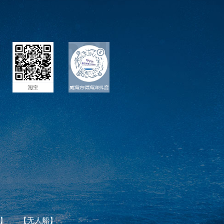
】
【无人船】