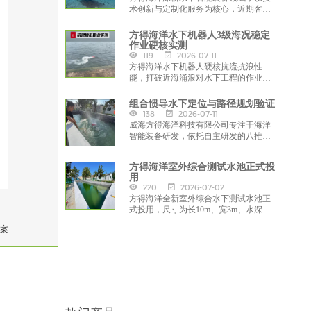
术创新与定制化服务为核心，近期客户
定制款六推水下机器人，凭借350米深潜
能力、高清浑水成像、灵活作业与智能
方得海洋水下机器人3级海况稳定
操控等硬核性能，为海洋科研、工程检
作业硬核实测
测、应急救援、水产养殖等领域提供一
119
2026-07-11
站式水下作业解决方案，彰显方得海洋
方得海洋水下机器人硬核抗流抗浪性
在水下装备研发与定制化服务的实力
能，打破近海涌浪对水下工程的作业限
制，为海洋工程检测、水下结构巡检、
应急救援等场景提供全天候、高可靠的
组合惯导水下定位与路径规划验证
装备支撑。
138
2026-07-11
威海方得海洋科技有限公司专注于海洋
智能装备研发，依托自主研发的八推水
下机器人平台，深度融合组合惯导与多
源感知技术，构建了一套完整的水下定
方得海洋室外综合测试水池正式投
位与路径规划验证体系，为水下自主作
用
业提供了可靠的技术解决方案。
220
2026-07-02
方得海洋全新室外综合水下测试水池正
式投用，尺寸为长10m、宽3m、水深
3m，可全方位支撑水下机器人、仿生鱼
案
装备、水下导航系统等产品全流程性能
验证，为公司海洋智能装备自主研发搭
建起关键本土试验载体。