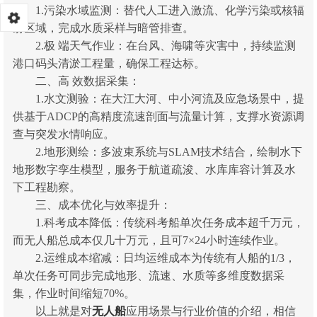
1.污染水域监测：替代人工进入激流、化学污染或核辐
射区域，完成水质采样与暗管排查。
2.极 端天气作业：在台风、海啸等灾害中，持续监测
港口码头清淤工程量，确保工程达标。
二、高 效数据采集：
1.水文测验：在大江大河、中小河流及应急场景中，提
供基于ADCP的高精度流速剖面与流量计算，支撑水资源调
查与突发水情响应。
2.地形测绘：多波束系统与SLAM技术结合，绘制水下
地形数字孪生模型，服务于航道疏浚、水库库容计算及水
下工程勘察。
三、成本优化与效率提升：
1.科考成本降低：传统科考船单次任务成本超千万元，
而无人船总成本仅几十万元，且可7×24小时连续作业。
2.运维成本缩减：日均运维成本为传统有人船的1/3，
单次任务可同步完成地形、流速、水质等多维度数据采
集，作业时间缩短70%。
以上就是对
无人船
应用场景与行业价值的介绍，相信