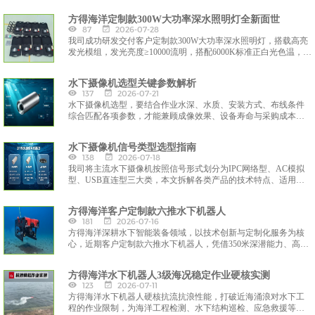
化设备核心性能，全力打造适配勘探、工程运维、水环境监测的
方得海洋定制款300W大功率深水照明灯全新面世
高可靠智能水下装备。
87
2026-07-28
我司成功研发交付客户定制款300W大功率深水照明灯，搭载高亮
发光模组，发光亮度≥10000流明，搭配6000K标准正白光色温，光
线通透、显色性优异，可精准还原水下实景细节，有效穿透水体
悬浮物，彻底解决深海暗光、视野模糊难题，大幅提升水下作业
水下摄像机选型关键参数解析
精准度与安全性。
137
2026-07-21
水下摄像机选型，要结合作业水深、水质、安装方式、布线条件
综合匹配各项参数，才能兼顾成像效果、设备寿命与采购成本，
保障水下作业影像采集稳定可靠。
水下摄像机信号类型选型指南
138
2026-07-18
我司将主流水下摄像机按照信号形式划分为IPC网络型、AC模拟
型、USB直连型三大类，本文拆解各类产品的技术特点、适用场
景，方便客户按需选型采购。
方得海洋客户定制款六推水下机器人
181
2026-07-16
方得海洋深耕水下智能装备领域，以技术创新与定制化服务为核
心，近期客户定制款六推水下机器人，凭借350米深潜能力、高清
浑水成像、灵活作业与智能操控等硬核性能，为海洋科研、工程
检测、应急救援、水产养殖等领域提供一站式水下作业解决方
方得海洋水下机器人3级海况稳定作业硬核实测
案，彰显方得海洋在水下装备研发与定制化服务的实力
123
2026-07-11
方得海洋水下机器人硬核抗流抗浪性能，打破近海涌浪对水下工
程的作业限制，为海洋工程检测、水下结构巡检、应急救援等场