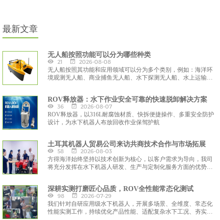
最新文章
无人船按照功能可以分为哪些种类
21
2026-08-08
无人船按照其功能和应用领域可以分为多个类别，例如：海洋环
境观测无人船、商业捕鱼无人船、水下探测无人船、水上运输和
交通无人船等。
ROV释放器：水下作业安全可靠的快速脱卸解决方案
36
2026-08-07
ROV释放器，以316L耐腐蚀材质、快拆便捷操作、多重安全防护
设计，为水下机器人布放回收作业保驾护航
土耳其机器人贸易公司来访共商技术合作与市场拓展
58
2026-08-03
方得海洋始终坚持以技术创新为核心，以客户需求为导向，我司
将充分发挥在水下机器人研发、生产与定制化服务方面的优势，
与土耳其合作伙伴携手，共同开发适配区域市场的水下智能装备
解决方案，助力全球海洋工程与水下作业领域的智能化升级。
深耕实测打磨匠心品质，ROV全性能常态化测试
98
2026-07-29
我们针对自研应用级水下机器人，开展多场景、全维度、常态化
性能实测工作，持续优化产品性能、适配复杂水下工况、夯实设
备实战应用能力，通过严苛的水域模拟与实景作业测试，迭代优