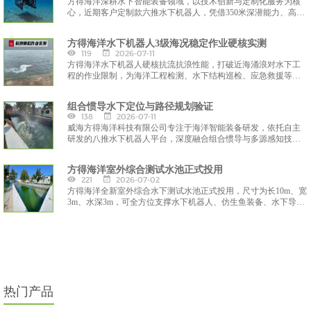
方得海洋深耕水下智能装备领域，以技术创新与定制化服务为核
心，近期客户定制款六推水下机器人，凭借350米深潜能力、高清
浑水成像、灵活作业与智能操控等硬核性能，为海洋科研、工程
检测、应急救援、水产养殖等领域提供一站式水下作业解决方
方得海洋水下机器人3级海况稳定作业硬核实测
案，彰显方得海洋在水下装备研发与定制化服务的实力
119
2026-07-11
方得海洋水下机器人硬核抗流抗浪性能，打破近海涌浪对水下工
程的作业限制，为海洋工程检测、水下结构巡检、应急救援等场
景提供全天候、高可靠的装备支撑。
组合惯导水下定位与路径规划验证
138
2026-07-11
威海方得海洋科技有限公司专注于海洋智能装备研发，依托自主
研发的八推水下机器人平台，深度融合组合惯导与多源感知技
术，构建了一套完整的水下定位与路径规划验证体系，为水下自
主作业提供了可靠的技术解决方案。
方得海洋室外综合测试水池正式投用
221
2026-07-02
方得海洋全新室外综合水下测试水池正式投用，尺寸为长10m、宽
3m、水深3m，可全方位支撑水下机器人、仿生鱼装备、水下导航
系统等产品全流程性能验证，为公司海洋智能装备自主研发搭建
起关键本土试验载体。
热门产品