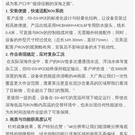
成为客户口中“值得信赖的深海之眼”。
安装便捷，快速适配
系统
1.
ROV
客户反馈，
的标准化设计与轻量化结构，让设备安装过
FD-DS-IPCE
程高效便捷。产品出线采用
专用防水接头，线长
MCBH6M+MCIL6F
米，可直接与
的控制线缆对接，无需额外转接配件；同时，
0.6
ROV
设备的外型尺寸经过优化（总长
，直径
），完美适
149.30mm
71mm
配客户
的观测舱布局，安装后不影响设备的水下机动性。
ROV
作业表现稳定，应对复杂工况
2.
在实际深海作业中，客户的
曾多次遭遇强水流、浑浊水体等复
ROV
杂工况，但
始终保持稳定输出。客户评价道：“在
米
FD-DS-IPCE
3000
深度的海底，设备依然能提供清晰的
画面，大广角让我们一次性
4K
覆盖更大作业范围，透雾算法更是在泥沙含量高的区域帮我们看清
了目标物，完全超出了我们的预期。”
更值得一提的是，设备在
℃的宽温环境下稳定运行，即使在
-10~60
深海低温与
舱内高温的交替环境中，也未出现任何性能波动，
ROV
为长时间连续作业提供了可靠保障。
画质与功能获高度认可
3.
针对成像效果，客户特别点赞：
“
分辨率让我们能清晰分辨海底
4K
管线的细微裂纹，绿光抑制功能让浅海区域的画面不再偏绿，真实