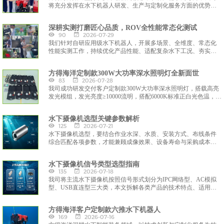
将充分发挥在水下机器人研发、生产与定制化服务方面的优势，
与土耳其合作伙伴携手，共同开发适配区域市场的水下智能装备
解决方案，助力全球海洋工程与水下作业领域的智能化升级。
深耕实测打磨匠心品质，ROV全性能常态化测试
90
2026-07-29
我们针对自研应用级水下机器人，开展多场景、全维度、常态化
性能实测工作，持续优化产品性能、适配复杂水下工况、夯实设
备实战应用能力，通过严苛的水域模拟与实景作业测试，迭代优
化设备核心性能，全力打造适配勘探、工程运维、水环境监测的
方得海洋定制款300W大功率深水照明灯全新面世
高可靠智能水下装备。
83
2026-07-28
我司成功研发交付客户定制款300W大功率深水照明灯，搭载高亮
发光模组，发光亮度≥10000流明，搭配6000K标准正白光色温，光
线通透、显色性优异，可精准还原水下实景细节，有效穿透水体
悬浮物，彻底解决深海暗光、视野模糊难题，大幅提升水下作业
水下摄像机选型关键参数解析
精准度与安全性。
125
2026-07-21
水下摄像机选型，要结合作业水深、水质、安装方式、布线条件
综合匹配各项参数，才能兼顾成像效果、设备寿命与采购成本，
保障水下作业影像采集稳定可靠。
水下摄像机信号类型选型指南
135
2026-07-18
我司将主流水下摄像机按照信号形式划分为IPC网络型、AC模拟
型、USB直连型三大类，本文拆解各类产品的技术特点、适用场
景，方便客户按需选型采购。
方得海洋客户定制款六推水下机器人
169
2026-07-16