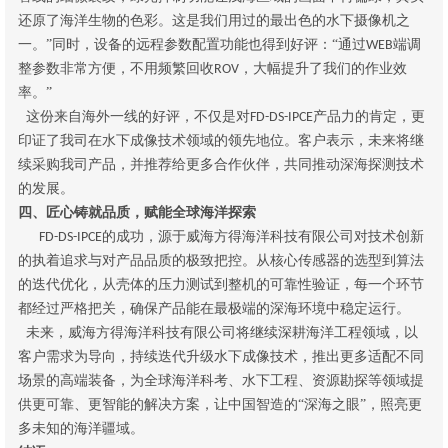
还原了海洋生物的色彩。这是我们用过的最出色的水下摄像机之
一。”同时，设备的远程参数配置功能也得到好评：“通过
端调
WEB
整参数非常方便，不用频繁回收
，大幅提升了我们的作业效
ROV
率。”
这份来自海外一线的好评，不仅是对
产品力的肯定，更
FD-DS-IPCE
印证了我司在水下成像技术领域的领先地位。客户表示，未来将继
续采购我司产品，并推荐给更多合作伙伴，共同推动深海探测技术
的发展。
四、匠心铸就品质，赋能全球海洋探索
的成功，源于威海方得海洋科技有限公司对技术创新
FD-DS-IPCE
的执着追求与对产品品质的极致把控。从核心传感器的选型到算法
的迭代优化，从壳体的压力测试到整机的可靠性验证，每一个环节
都经过严格把关，确保产品能在最极端的深海环境中稳定运行。
未来，威海方得海洋科技有限公司将继续深耕海洋工程领域，以
客户需求为导向，持续迭代升级水下成像技术，推出更多适配不同
场景的高端装备，为全球海洋科考、水下工程、资源勘探等领域提
供更可靠、更智能的解决方案，让中国智造的
“深海之眼”，照亮更
多未知的海洋疆域。