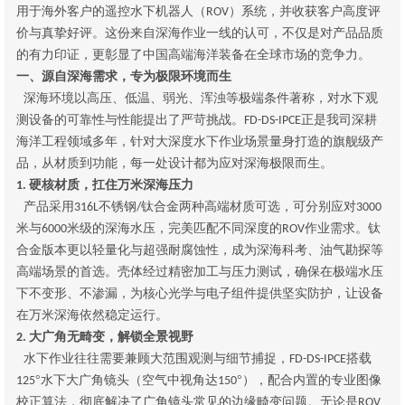
用于海外客户的遥控水下机器人（
）系统，并收获客户高度评
ROV
价与真挚好评。这份来自深海作业一线的认可，不仅是对产品品质
的有力印证，更彰显了中国高端海洋装备在全球市场的竞争力。
一、源自深海需求，专为极限环境而生
深海环境以高压、低温、弱光、浑浊等极端条件著称，对水下观
测设备的可靠性与性能提出了严苛挑战。
正是我司深耕
FD-DS-IPCE
海洋工程领域多年，针对大深度水下作业场景量身打造的旗舰级产
品，从材质到功能，每一处设计都为应对深海极限而生。
硬核材质，扛住万米深海压力
1.
产品采用
不锈钢
钛合金两种高端材质可选，可分别应对
316L
/
3000
米与
米级的深海水压，完美匹配不同深度的
作业需求。钛
6000
ROV
合金版本更以轻量化与超强耐腐蚀性，成为深海科考、油气勘探等
高端场景的首选。壳体经过精密加工与压力测试，确保在极端水压
下不变形、不渗漏，为核心光学与电子组件提供坚实防护，让设备
在万米深海依然稳定运行。
大广角无畸变，解锁全景视野
2.
水下作业往往需要兼顾大范围观测与细节捕捉，
搭载
FD-DS-IPCE
°水下大广角镜头（空气中视角达
°），配合内置的专业图像
125
150
校正算法，彻底解决了广角镜头常见的边缘畸变问题。无论是
ROV