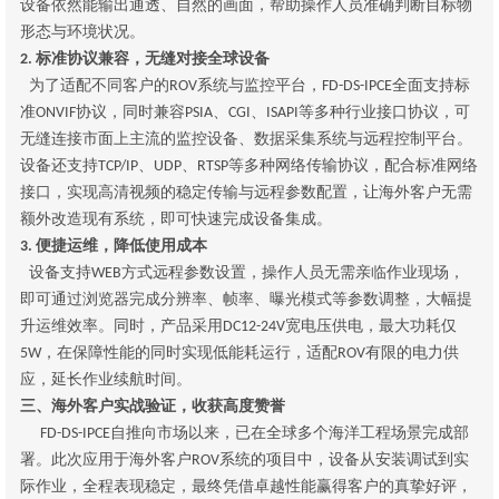
设备依然能输出通透、自然的画面，帮助操作人员准确判断目标物
形态与环境状况。
标准协议兼容，无缝对接全球设备
2.
为了适配不同客户的
系统与监控平台，
全面支持标
ROV
FD-DS-IPCE
准
协议，同时兼容
、
、
等多种行业接口协议，可
ONVIF
PSIA
CGI
ISAPI
无缝连接市面上主流的监控设备、数据采集系统与远程控制平台。
设备还支持
、
、
等多种网络传输协议，配合标准网络
TCP/IP
UDP
RTSP
接口，实现高清视频的稳定传输与远程参数配置，让海外客户无需
额外改造现有系统，即可快速完成设备集成。
便捷运维，降低使用成本
3.
设备支持
方式远程参数设置，操作人员无需亲临作业现场，
WEB
即可通过浏览器完成分辨率、帧率、曝光模式等参数调整，大幅提
升运维效率。同时，产品采用
宽电压供电，最大功耗仅
DC12-24V
，在保障性能的同时实现低能耗运行，适配
有限的电力供
5W
ROV
应，延长作业续航时间。
三、海外客户实战验证，收获高度赞誉
自推向市场以来，已在全球多个海洋工程场景完成部
FD-DS-IPCE
署。此次应用于海外客户
系统的项目中，设备从安装调试到实
ROV
际作业，全程表现稳定，最终凭借卓越性能赢得客户的真挚好评，