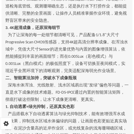
巡检海底管线、观测珊瑚礁生态，还是执行水下打捞作业，都能提
供清晰、完整的全景画面，让操作人员精准掌握作业环境，避免视
野盲区带来的安全隐患。
超清成像，还原深海细节
3. 4K
为了让深海的每一处细节都清晰可见，产品配备
大尺寸
1/1.8"
传感器，支持
超高清分辨率成像。在浑浊水
Progressive Scan CMOS
4K
域中，凭借大尺寸
的进光量优势与内置的图像增强算法，依
Sensor
然能捕捉到丰富的画面细节；而在
（彩色模式）与
0.005Lux
（黑白模式）的极低照度下，设备可切换至夜间模式，实
0.001Lux
现近乎全黑环境下的清晰观测，完美适配深海弱光作业场景。
二、智能算法加持，突破水下成像瓶颈
深海水体浑浊、光线散射、浅水区域易出现
“发绿”偏色等问题，一
直是水下成像的技术难题。
通过内置的智能算法矩阵，
FD-DS-IPCE
彻底打破这些限制，让水下成像更清晰、更真实。
自动透雾
绿光抑制，还原真实色彩
1.
+
产品搭载水下自动透雾算法与绿光抑制技术，能有效增强浑水成
像效果，抑制浅水区域水体偏绿的问题，让画面色彩更贴近真实场
景。在泥沙含量高的近岸作业区，或光线复杂的浅海珊瑚礁区域，