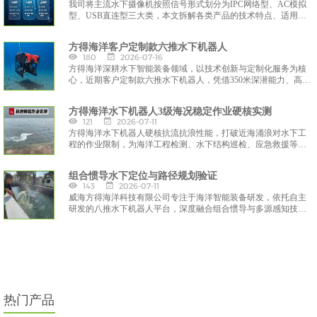
我司将主流水下摄像机按照信号形式划分为IPC网络型、AC模拟
型、USB直连型三大类，本文拆解各类产品的技术特点、适用场
景，方便客户按需选型采购。
方得海洋客户定制款六推水下机器人
180
2026-07-16
方得海洋深耕水下智能装备领域，以技术创新与定制化服务为核
心，近期客户定制款六推水下机器人，凭借350米深潜能力、高清
浑水成像、灵活作业与智能操控等硬核性能，为海洋科研、工程
检测、应急救援、水产养殖等领域提供一站式水下作业解决方
方得海洋水下机器人3级海况稳定作业硬核实测
案，彰显方得海洋在水下装备研发与定制化服务的实力
121
2026-07-11
方得海洋水下机器人硬核抗流抗浪性能，打破近海涌浪对水下工
程的作业限制，为海洋工程检测、水下结构巡检、应急救援等场
景提供全天候、高可靠的装备支撑。
组合惯导水下定位与路径规划验证
143
2026-07-11
威海方得海洋科技有限公司专注于海洋智能装备研发，依托自主
研发的八推水下机器人平台，深度融合组合惯导与多源感知技
术，构建了一套完整的水下定位与路径规划验证体系，为水下自
主作业提供了可靠的技术解决方案。
热门产品