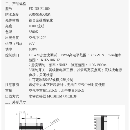
二、产品规格
型号
FD-DS-FL100
防水深度
3000米/6000米
壳体材质
铝合金硬质氧化
亮度
10000流明
色温
6500K
出光角度
空气中120°
供电（Vin)
36V
功率
100W
控制接口
1.PWM占空比调试，PWM高电平范围：3.3V-VIN，pwm频率
范围：1KHZ-10KHZ
2.脉宽调制：频率：50HZ，脉宽范围：1100-1900us
3.强制开关，黄线接电源正极，以最高亮度点亮；黄线接电源
负极，关闭状态
4. 可定制RS485或模拟量控制
注意事项
该灯专为水下环境设计，无法在空气中长时间使用
重量
空气中重量1.85KG，水中重量0.9KG
出线方式
水密连接器 MCBH3M+MCIL3F
三、外形尺寸