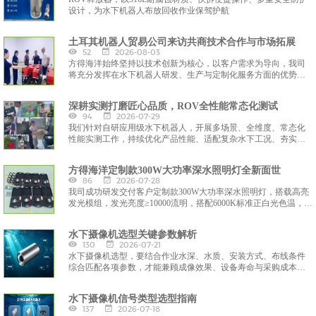
设计，为水下机器人布放回收作业保驾护航
土耳其机器人贸易公司来访共商技术合作与市场拓展
52
2026-08-03
方得海洋始终坚持以技术创新为核心，以客户需求为导向，我司
将充分发挥在水下机器人研发、生产与定制化服务方面的优势，
与土耳其合作伙伴携手，共同开发适配区域市场的水下智能装备
解决方案，助力全球海洋工程与水下作业领域的智能化升级。
深耕实测打磨匠心品质，ROV全性能常态化测试
94
2026-07-29
我们针对自研应用级水下机器人，开展多场景、全维度、常态化
性能实测工作，持续优化产品性能、适配复杂水下工况、夯实设
备实战应用能力，通过严苛的水域模拟与实景作业测试，迭代优
化设备核心性能，全力打造适配勘探、工程运维、水环境监测的
方得海洋定制款300W大功率深水照明灯全新面世
高可靠智能水下装备。
86
2026-07-28
我司成功研发交付客户定制款300W大功率深水照明灯，搭载高亮
发光模组，发光亮度≥10000流明，搭配6000K标准正白光色温，光
线通透、显色性优异，可精准还原水下实景细节，有效穿透水体
悬浮物，彻底解决深海暗光、视野模糊难题，大幅提升水下作业
水下摄像机选型关键参数解析
精准度与安全性。
130
2026-07-21
水下摄像机选型，要结合作业水深、水质、安装方式、布线条件
综合匹配各项参数，才能兼顾成像效果、设备寿命与采购成本，
保障水下作业影像采集稳定可靠。
水下摄像机信号类型选型指南
137
2026-07-18